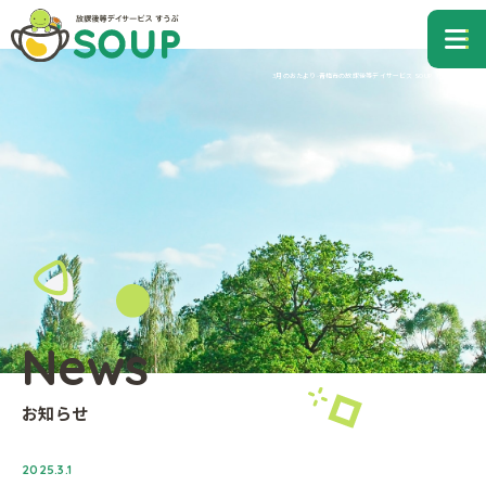
青梅市の放課後等デイサービス すうぷ
me
3月のおたより-青梅市の放課後等デイサービス SOUP（すうぷ）
News
お知らせ
2025.3.1