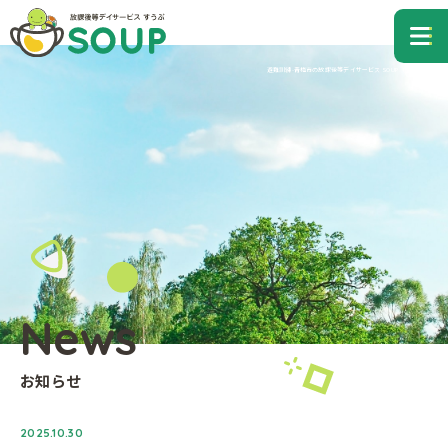
青梅市の放課後等デイサービス すうぷ
me
避難訓練-青梅市の放課後等デイサービス SOUP（すうぷ）
News
お知らせ
2025.10.30