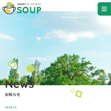
青梅市の放課後等デイサービス すうぷ
me
新年初日の初詣-青梅市の放課後等デイサービス SOUP（すうぷ）
News
お知らせ
2026.1.5