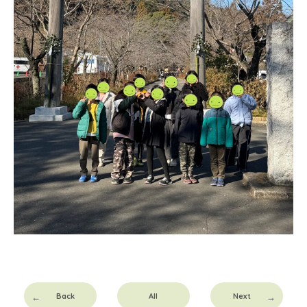
Back
All
Next