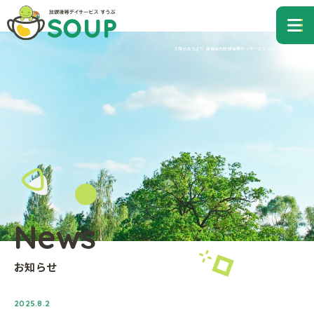
青梅市の放課後等デイサービス すうぷ
me
８月のおたより-青梅市の放課後等デイサービス SOUP（すうぷ）
News
お知らせ
2025.8.2