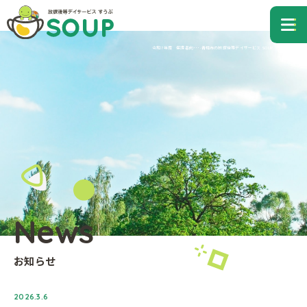
青梅市の放課後等デイサービス すうぷ
me
令和7年度 保護者向･･･-青梅市の放課後等デイサービス SOUP（すうぷ）
News
お知らせ
2026.3.6